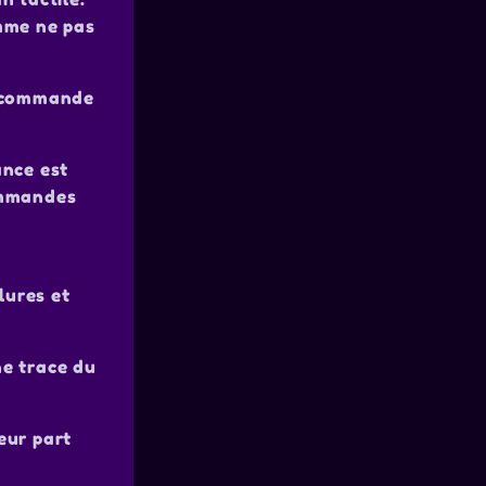
omme ne pas
ne commande
ance est
commandes
lures et
ne trace du
teur part