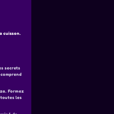
a cuisson.
es secrets
te comprend
izza. Formez
 toutes les