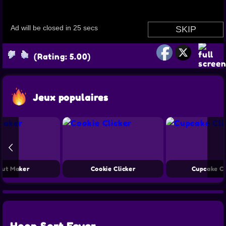
(Rating: 5.00)
Jeux populaires
nut Maker
Cookie Clicker
Cupcake Cl