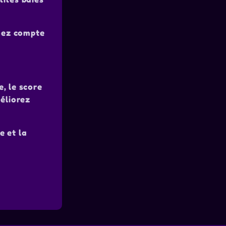
enez compte
, le score
méliorez
e et la