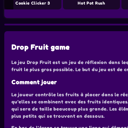
r: Cooking Adventure
Cookie Clicker 3
Hot Pot Rush
Drop Fruit game
Le jeu Drop Fruit est un jeu de réflexion dans le
fruit le plus gros possible. Le but du jeu est de
Comment jouer
Le joueur contrôle les fruits à placer dans le ré
qu’elles se combinent avec des fruits identiques
qui sera de taille beaucoup plus grande. Les él
plus petits qui se trouvent en dessous.
En bas de l’écran se trouve une ligne qui démont